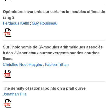
Opérateurs invariants sur certains immeubles affines de
rang 2
Ferdaous Kellil
;
Guy Rousseau
𝒟
Sur l’holonomie de
-modules arithmétiques associés
F
à des
-isocristaux surconvergents sur des courbes
lisses
Christine Noot-Huyghe
;
Fabien Trihan
The density of rational points on a pfaff curve
Jonathan Pila