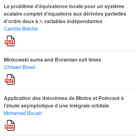
Le problème d’équivalence locale pour un système
scalaire complet d’équations aux dérivées partielles
n
d’ordre deux à
variables indépendantes
Camille Bièche
Minkowski sums and Brownian exit times
Christer Borell
Application des théorèmes de Minlos et Poincaré à
l’étude asymptotique d’une intégrale orbitale
Mohamed Bouali
SO
(
N
)
×
SO
(
n
)