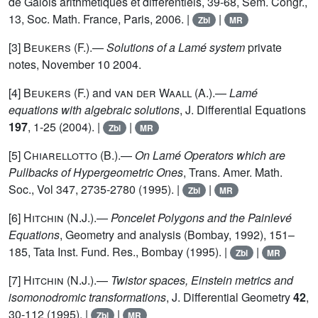
de Galois arithmétiques et différentiels, 39-68, Sém. Congr.,
13, Soc. Math. France, Paris, 2006. |
|
Zbl
MR
[3]
Beukers (F.)
.—
Solutions of a Lamé system
private
notes, November 10 2004.
[4]
Beukers (F.)
and
van der Waall
(A.).—
Lamé
equations with algebraic solutions
, J. Differential Equations
197
, 1-25 (2004). |
|
Zbl
MR
[5]
Chiarellotto (B.)
.—
On Lamé Operators which are
Pullbacks of Hypergeometric Ones
, Trans. Amer. Math.
Soc., Vol 347, 2735-2780 (1995). |
|
Zbl
MR
[6]
Hitchin (N.J.)
.—
Poncelet Polygons and the Painlevé
Equations
, Geometry and analysis (Bombay, 1992), 151–
185, Tata Inst. Fund. Res., Bombay (1995). |
|
Zbl
MR
[7]
Hitchin (N.J.)
.—
Twistor spaces, Einstein metrics and
isomonodromic transformations
, J. Differential Geometry
42
,
30-112 (1995). |
|
Zbl
MR