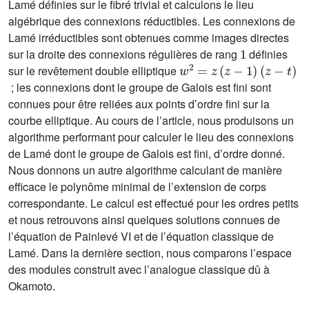
Lamé définies sur le fibré trivial et calculons le lieu
algébrique des connexions réductibles. Les connexions de
Lamé irréductibles sont obtenues comme images directes
1
sur la droite des connexions régulières de rang
définies
w
1
)
2
(
z
=
-
z
t
)
(
z
-
sur le revêtement double elliptique
; les connexions dont le groupe de Galois est fini sont
connues pour être reliées aux points d’ordre fini sur la
courbe elliptique. Au cours de l’article, nous produisons un
algorithme performant pour calculer le lieu des connexions
de Lamé dont le groupe de Galois est fini, d’ordre donné.
Nous donnons un autre algorithme calculant de manière
efficace le polynôme minimal de l’extension de corps
correspondante. Le calcul est effectué pour les ordres petits
et nous retrouvons ainsi quelques solutions connues de
l’équation de Painlevé VI et de l’équation classique de
Lamé. Dans la dernière section, nous comparons l’espace
des modules construit avec l’analogue classique dû à
Okamoto.