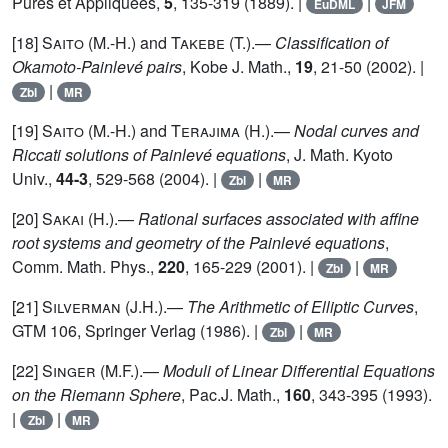
Pures et Appliquées,
5
, 135-319 (1889). |
|
EuDML
JFM
[18]
Saito (M.-H.)
and
Takebe (T.)
.—
Classification of
Okamoto-Painlevé pairs
, Kobe J. Math.,
19
, 21-50 (2002). |
|
Zbl
MR
[19]
Saito (M.-H.)
and
Terajima (H.)
.—
Nodal curves and
Riccati solutions of Painlevé equations
, J. Math. Kyoto
Univ.,
44-3
, 529-568 (2004). |
|
Zbl
MR
[20]
Sakai (H.)
.—
Rational surfaces associated with affine
root systems and geometry of the Painlevé equations
,
Comm. Math. Phys.,
220
, 165-229 (2001). |
|
Zbl
MR
[21]
Silverman (J.H.)
.—
The Arithmetic of Elliptic Curves
,
GTM 106, Springer Verlag (1986). |
|
Zbl
MR
[22]
Singer (M.F.)
.—
Moduli of Linear Differential Equations
on the Riemann Sphere
, Pac.J. Math.,
160
, 343-395 (1993).
|
|
Zbl
MR