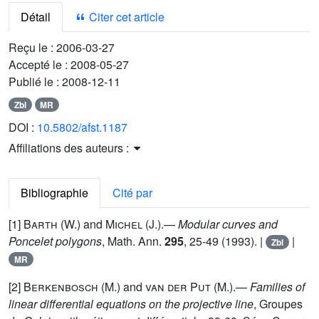
Détail
Citer cet article
Reçu le :
2006-03-27
Accepté le :
2008-05-27
Publié le :
2008-12-11
Zbl
MR
DOI :
10.5802/afst.1187
Affiliations des auteurs :
Bibliographie
Cité par
[1]
Barth (W.)
and
Michel
(J.).—
Modular curves and
Poncelet polygons
, Math. Ann.
295
, 25-49 (1993). |
|
Zbl
MR
[2]
Berkenbosch (M.)
and
van der Put
(M.).—
Families of
linear differential equations on the projective line
, Groupes