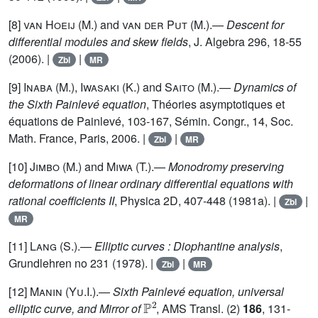
[8]
van Hoeij (M.)
and
van der Put (M.)
.—
Descent for
differential modules and skew fields
, J. Algebra 296, 18-55
(2006). |
|
Zbl
MR
[9]
Inaba (M.), Iwasaki (K.)
and
Saito (M.)
.—
Dynamics of
the Sixth Painlevé equation
, Théories asymptotiques et
équations de Painlevé, 103-167, Sémin. Congr., 14, Soc.
Math. France, Paris, 2006. |
|
Zbl
MR
[10]
Jimbo (M.)
and
Miwa (T.)
.—
Monodromy preserving
deformations of linear ordinary differential equations with
rational coefficients II
, Physica 2D, 407-448 (1981a). |
|
Zbl
MR
[11]
Lang (S.)
.—
Elliptic curves : Diophantine analysis
,
Grundlehren no 231 (1978). |
|
Zbl
MR
[12]
Manin (Yu.I.)
.—
Sixth Painlevé equation, universal
ℙ
2
elliptic curve, and Mirror of
, AMS Transl. (2)
186
, 131-