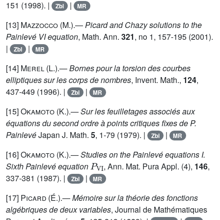
151 (1998). |
|
Zbl
MR
[13]
Mazzocco (M.)
.—
Picard and Chazy solutions to the
Painlevé VI equation
, Math. Ann.
321
, no 1, 157-195 (2001).
|
|
Zbl
MR
[14]
Merel (L.)
.—
Bornes pour la torsion des courbes
elliptiques sur les corps de nombres
, Invent. Math.,
124
,
437-449 (1996). |
|
Zbl
MR
[15]
Okamoto (K.)
.—
Sur les feuilletages associés aux
équations du second ordre à points critiques fixes de P.
Painlevé
Japan J. Math.
5
, 1-79 (1979). |
|
Zbl
MR
[16]
Okamoto (K.)
.—
Studies on the Painlevé equations I.
P
VI
Sixth Painlevé equation
, Ann. Mat. Pura Appl. (4),
146
,
337-381 (1987). |
|
Zbl
MR
[17]
Picard (É.)
.—
Mémoire sur la théorie des fonctions
algébriques de deux variables
, Journal de Mathématiques