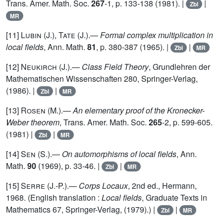
Trans. Amer. Math. Soc.
267
-1, p. 133-138 (1981). |
|
Zbl
MR
[11]
Lubin
(J.),
Tate
(J.).—
Formal complex multiplication in
local fields
, Ann. Math.
81
, p. 380-387 (1965). |
|
Zbl
MR
[12]
Neukirch
(J.).—
Class Field Theory
, Grundlehren der
Mathematischen Wissenschaften 280, Springer-Verlag,
(1986). |
|
Zbl
MR
[13]
Rosen
(M.).—
An elementary proof of the Kronecker-
Weber theorem
, Trans. Amer. Math. Soc.
265
-2, p. 599-605.
(1981) |
|
Zbl
MR
[14]
Sen
(S.).—
On automorphisms of local fields
, Ann.
Math.
90
(1969), p. 33-46. |
|
Zbl
MR
[15]
Serre
(J.-P.).—
Corps Locaux
, 2nd ed., Hermann,
1968. (English translation :
Local fields
, Graduate Texts in
Mathematics 67, Springer-Verlag, (1979).) |
|
Zbl
MR