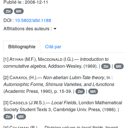
Publié le :
2008-12-11
Zbl
MR
DOI :
10.5802/afst.1188
Affiliations des auteurs :
Bibliographie
Cité par
[1]
Atiyah
(M.F.),
Macdonald
(I.G.).—
Introduction to
commutative algebra
, Addison-Wesley, (1969). |
|
Zbl
MR
[2]
Carayol
(H.).—
Non-abelian Lubin-Tate theory
, in :
Automorphic Forms, Shimura Varieties, and L-functions
(Academic Press, 1990), p. 15-39. |
|
Zbl
MR
[3]
Cassels
(J.W.S.).—
Local Fields
, London Mathematical
Society Student Texts 3, Cambridge Univ. Press, (1986). |
|
Zbl
MR
[4]
Coleman
(R.).—
Division values in local fields
, Invent.