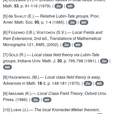
Math.
53
, p. 91-116 (1979). |
|
Zbl
MR
[5] de
Shalit
(E.).—
Relative Lubin-Tate groups
, Proc.
Amer. Math. Soc.
95
, p. 1-4 (1985). |
|
Zbl
MR
[6]
Fesenko
(I.B.),
Vostokov
(S.V.).—
Local Fields and
their Extensions
, 2nd ed., Translations of Mathematical
Monographs 121, AMS, (2002). |
|
Zbl
MR
[7]
Gold
(R.).—
Local class field theory via Lubin-Tate
groups
, Indiana Univ. Math. J.
30
, p. 795-798 (1981). |
|
Zbl
MR
[8]
Hazewinkel
(M.).—
Local class field theory is easy
,
Advances in Math.
18
-2, p. 148-181 (1975). |
|
Zbl
MR
[9]
Iwasawa
(K.).—
Local Class Field Theory
, Oxford Univ.
Press, (1986). |
|
Zbl
MR
[10]
Lubin
(J.).—
The local Kronecker-Weber theorem
,