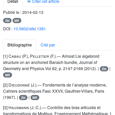
Détail
Citer cet article
Publié le :
2014-02-13
Zbl
MR
DOI :
10.5802/afst.1381
Bibliographie
Cité par
[1] C
abau
(P.), P
elletier
(F.).— Almost Lie algebroid
structure on an anchored Banach bundle, Journal of
Geometry and Physics Vol 62, p. 2147-2169 (2012). |
|
Zbl
MR
[2] D
ieudonné
(J.).— Fondements de l’analyse moderne,
Cahiers scientifiques Fasc XXVII, Gauthier-Villars, Paris
(1967). |
|
Zbl
MR
[3] H
ausmann
(J.-C.).— Contrôle des bras articulés et
transformations de Moëbus, Enseignement Mathématique, t.