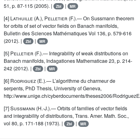
51, p. 87-115 (2005). |
|
Zbl
MR
[4] L
athuille
(A.), P
elletier
(F.).— On Sussmann theorem
for orbits of set of vector fields on Banach manifolds,
Bulletin des Sciences Mathématiques Vol 136, p. 579-616
(2012). |
|
Zbl
MR
[5] P
elletier
(F.).— Integrability of weak distributions on
Banach manifolds, Indagationes Mathematicae 23, p. 214-
242 (2012). |
|
Zbl
MR
[6] R
odriguez
(E.).— L’algorithme du charmeur de
serpents, PhD Thesis, University of Geneva,
http://www.unige.ch/cyberdocuments/theses2006/RodriguezE/
[7] S
ussmann
(H.-J.).— Orbits of families of vector fields
and integrability of distributions, Trans. Amer. Math. Soc.,
vol 80, p. 171-188 (1973). |
|
Zbl
MR