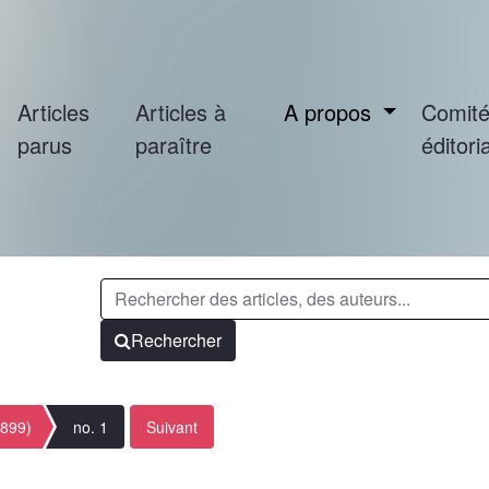
Articles
Articles à
A propos
Comit
parus
paraître
éditoria
Rechercher
1899)
no. 1
Suivant