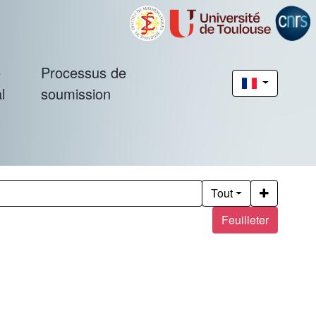
é
Processus de
l
soumission
Tout
Feuilleter