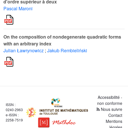
d'ordre supérieur à deux
Pascal Maroni
On the composition of nondegenerate quadratic forms
with an arbitrary index
Julian Ławrynowicz
;
Jakub Rembieliński
Accessibilité -
non conforme
ISSN :
Nous suivre
0240-2963
e-ISSN :
Contact
2258-7519
Mentions
légales