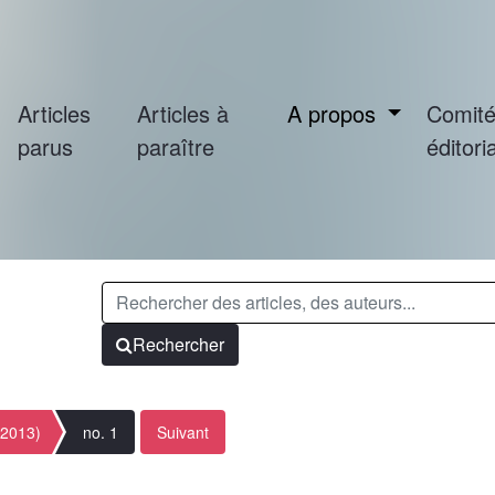
Articles
Articles à
A propos
Comit
parus
paraître
éditoria
Rechercher
(2013)
no. 1
Suivant