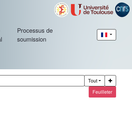
é
Processus de
l
soumission
Tout
Feuilleter