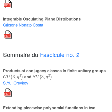
Integrable Osculating Plane Distributions
Gilcione Nonato Costa
Sommaire du
Fascicule no. 2
Products of conjugacy classes in finite unitary groups
G
U
(
3
,
q
2
)
S
U
(
3
,
q
2
)
and
S.Yu. Orevkov
Extending piecewise polynomial functions in two