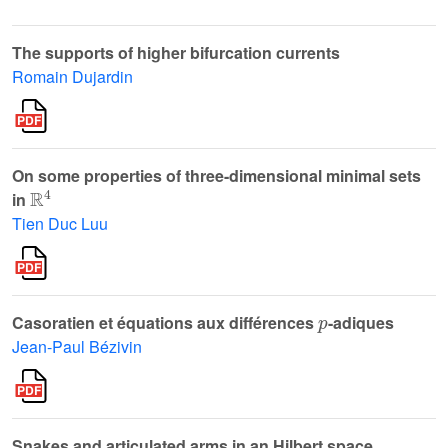
The supports of higher bifurcation currents
Romain Dujardin
On some properties of three-dimensional minimal sets
ℝ
4
in
Tien Duc Luu
p
Casoratien et équations aux différences
-adiques
Jean-Paul Bézivin
Snakes and articulated arms in an Hilbert space