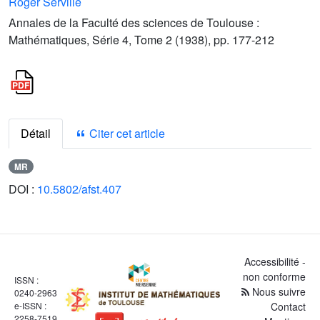
Roger Serville
Annales de la Faculté des sciences de Toulouse :
Mathématiques, Série 4, Tome 2 (1938), pp. 177-212
Détail
Citer cet article
MR
DOI :
10.5802/afst.407
Accessibilité -
non conforme
ISSN :
Nous suivre
0240-2963
e-ISSN :
Contact
2258-7519