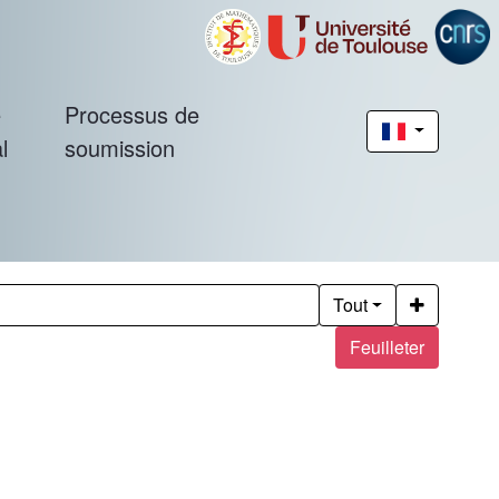
é
Processus de
l
soumission
Tout
Feuilleter