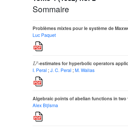
Sommaire
Problèmes mixtes pour le système de Maxwe
Luc Paquet
L
p
-estimates for hyperbolic operators appli
I. Peral
;
J. C. Peral
;
M. Walias
Algebraic points of abelian functions in two
Alex Bijlsma