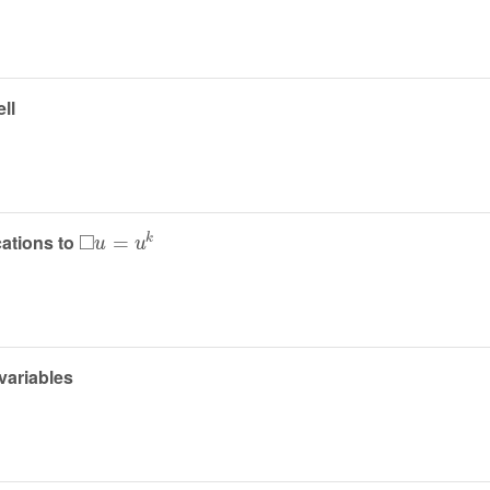
ll
□
u
=
u
k
cations to
 variables