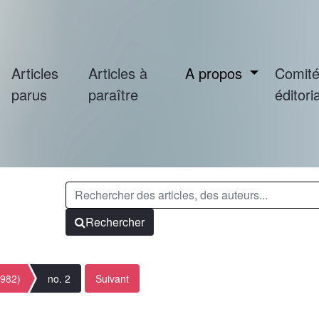
Articles
Articles à
A propos
Comit
parus
paraître
éditoria
Rechercher
1982)
no. 2
Suivant