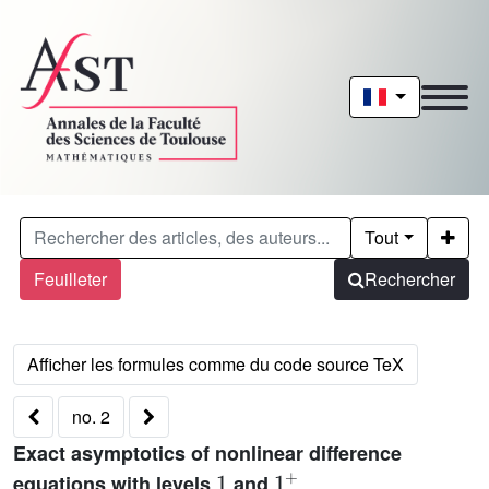
Tout
Feuilleter
Rechercher
no. 2
Exact asymptotics of nonlinear difference
1
1
+
equations with levels
and