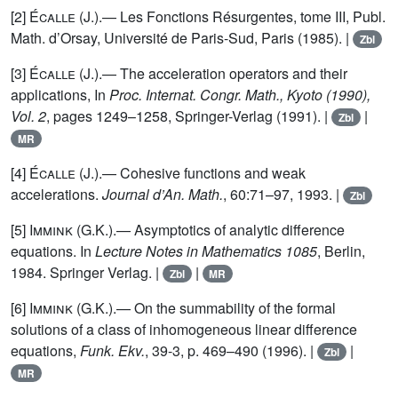
[2]
Écalle (J.)
.— Les Fonctions Résurgentes, tome III, Publ.
Math. d’Orsay, Université de Paris-Sud, Paris (1985). |
Zbl
[3]
Écalle (J.)
.— The acceleration operators and their
applications, In
Proc. Internat. Congr. Math., Kyoto (1990),
Vol. 2
, pages 1249–1258, Springer-Verlag (1991). |
|
Zbl
MR
[4]
Écalle (J.)
.— Cohesive functions and weak
accelerations.
Journal d’An. Math.
, 60:71–97, 1993. |
Zbl
[5]
Immink (G.K.)
.— Asymptotics of analytic difference
equations. In
Lecture Notes in Mathematics 1085
, Berlin,
1984. Springer Verlag. |
|
Zbl
MR
[6]
Immink (G.K.)
.— On the summability of the formal
solutions of a class of inhomogeneous linear difference
equations,
Funk. Ekv.
, 39-3, p. 469–490 (1996). |
|
Zbl
MR