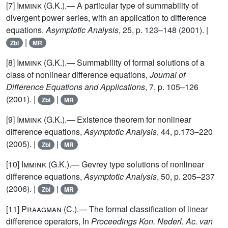
[7]
Immink (G.K.)
.— A particular type of summability of
divergent power series, with an application to difference
equations,
Asymptotic Analysis
, 25, p. 123–148 (2001). |
|
Zbl
MR
[8]
Immink (G.K.)
.— Summability of formal solutions of a
class of nonlinear difference equations,
Journal of
Difference Equations and Applications
, 7, p. 105–126
(2001). |
|
Zbl
MR
[9]
Immink (G.K.)
.— Existence theorem for nonlinear
difference equations,
Asymptotic Analysis
, 44, p.173–220
(2005). |
|
Zbl
MR
[10]
Immink (G.K.)
.— Gevrey type solutions of nonlinear
difference equations,
Asymptotic Analysis
, 50, p. 205–237
(2006). |
|
Zbl
MR
[11]
Praagman (C.)
.— The formal classification of linear
difference operators, In
Proceedings Kon. Nederl. Ac. van