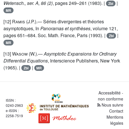
Wetensch., ser. A, 86 (2)
, pages 249–261 (1983). |
|
Zbl
MR
[12]
Ramis (J.P.)
.— Séries divergentes et théories
asymptotiques, In
Panoramas et synthèses
, volume 121,
pages 651–684. Soc. Math. France, Paris (1993). |
|
Zbl
MR
[13]
Wasow (W.)
.—
Asymptotic Expansions for Ordinary
Differential Equations
, Interscience Publishers, New York
(1965). |
|
Zbl
MR
Accessibilité -
non conforme
ISSN :
Nous suivre
0240-2963
e-ISSN :
Contact
2258-7519
Mentions
légales