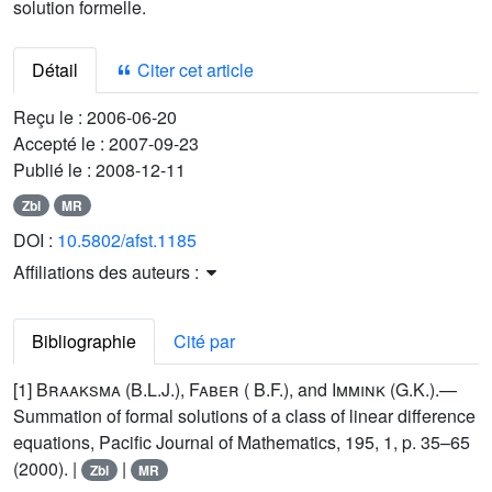
solution formelle.
Détail
Citer cet article
Reçu le :
2006-06-20
Accepté le :
2007-09-23
Publié le :
2008-12-11
Zbl
MR
DOI :
10.5802/afst.1185
Affiliations des auteurs :
Bibliographie
Cité par
[1]
Braaksma (B.L.J.), Faber ( B.F.)
, and
Immink (G.K.)
.—
Summation of formal solutions of a class of linear difference
equations, Pacific Journal of Mathematics, 195, 1, p. 35–65
(2000). |
|
Zbl
MR