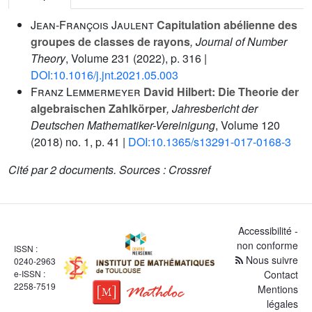
Jean-François Jaulent
Capitulation abélienne des
groupes de classes de rayons
, Journal of Number
Theory
, Volume 231
(2022), p. 316 |
DOI:10.1016/j.jnt.2021.05.003
Franz Lemmermeyer
David Hilbert: Die Theorie der
algebraischen Zahlkörper
, Jahresbericht der
Deutschen Mathematiker-Vereinigung
, Volume 120
(2018) no. 1, p. 41 |
DOI:10.1365/s13291-017-0168-3
Cité par
2 documents.
Sources :
Crossref
Accessibilité -
non conforme
ISSN :
Nous suivre
0240-2963
e-ISSN :
Contact
2258-7519
Mentions
légales