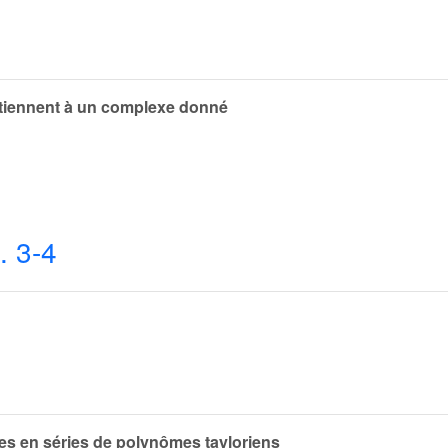
tiennent à un complexe donné
. 3-4
ues en séries de polynômes tayloriens