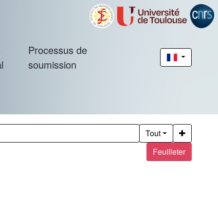
é
Processus de
l
soumission
Tout
Feuilleter