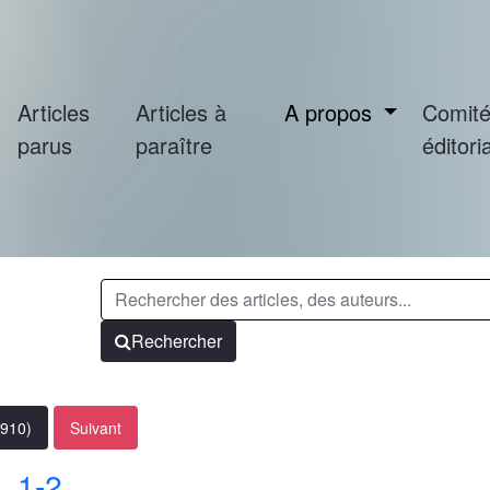
Articles
Articles à
A propos
Comit
parus
paraître
éditoria
Rechercher
1910)
Suivant
. 1-2