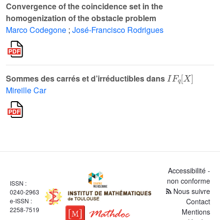
Convergence of the coincidence set in the
homogenization of the obstacle problem
Marco Codegone
;
José-Francisco Rodrigues
I
F
q
X
Sommes des carrés et d’irréductibles dans
Mireille Car
Accessibilité -
non conforme
ISSN :
Nous suivre
0240-2963
e-ISSN :
Contact
2258-7519
Mentions