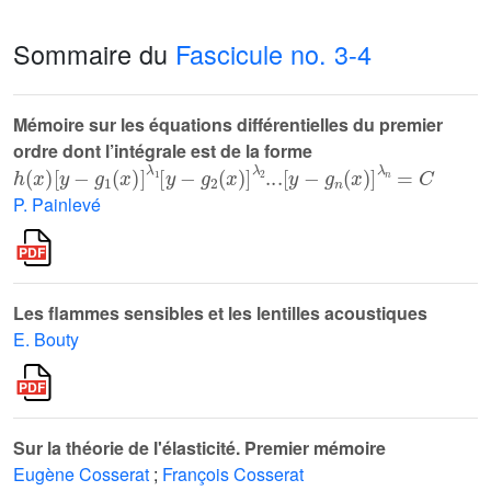
Sommaire du
Fascicule no. 3-4
Mémoire sur les équations différentielles du premier
ordre dont l’intégrale est de la forme
h
x
y
-
g
1
x
λ
1
y
-
g
2
x
λ
2
...
y
-
g
n
x
λ
n
=
C
P. Painlevé
Les flammes sensibles et les lentilles acoustiques
E. Bouty
Sur la théorie de l'élasticité. Premier mémoire
Eugène Cosserat
;
François Cosserat