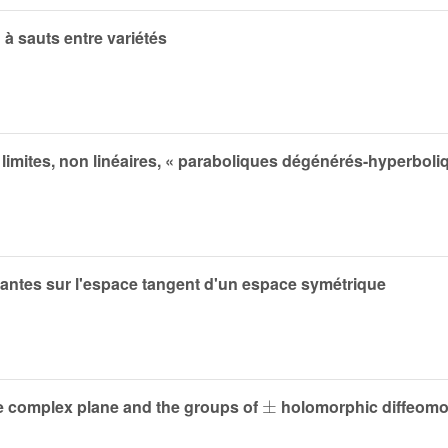
à sauts entre variétés
limites, non linéaires, « paraboliques dégénérés-hyperboli
riantes sur l'espace tangent d'un espace symétrique
±
the complex plane and the groups of
holomorphic diffeom