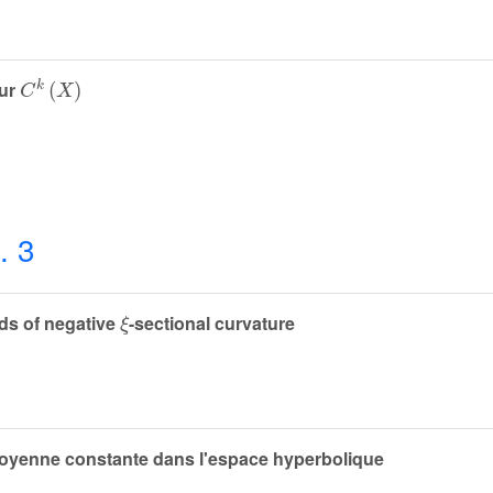
C
k
(
X
)
sur
. 3
ξ
lds of negative
-sectional curvature
moyenne constante dans l'espace hyperbolique