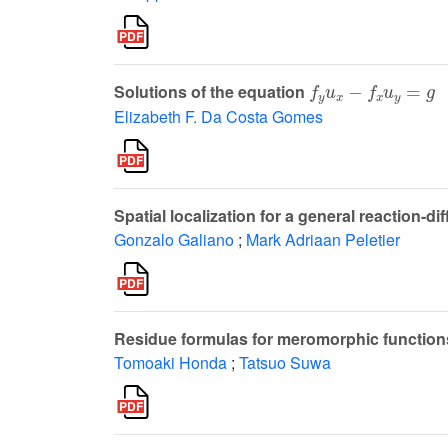
f
y
u
x
-
f
x
u
y
=
g
Solutions of the equation
Elizabeth F. Da Costa Gomes
Spatial localization for a general reaction-d
Gonzalo Galiano
;
Mark Adriaan Peletier
Residue formulas for meromorphic function
Tomoaki Honda
;
Tatsuo Suwa