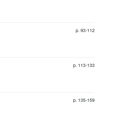
p. 93-112
p. 113-133
p. 135-159