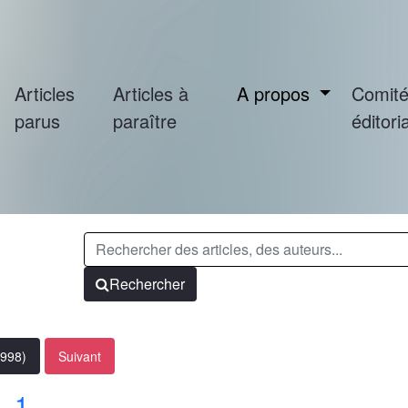
Articles
Articles à
A propos
Comit
parus
paraître
éditoria
Rechercher
1998)
Suivant
. 1