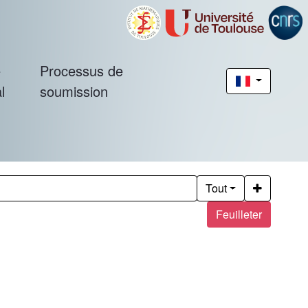
é
Processus de
l
soumission
Tout
Feuilleter