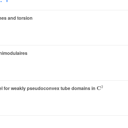
nes and torsion
unimodulaires
𝐂
2
el for weakly pseudoconvex tube domains in