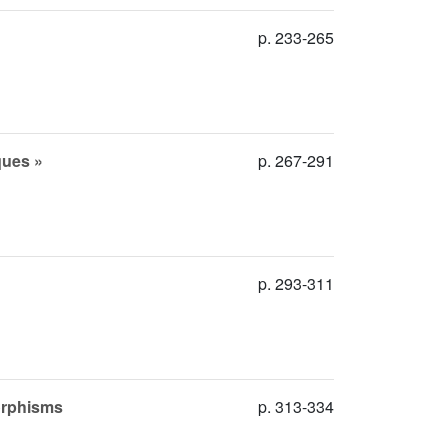
p. 233-265
ques »
p. 267-291
p. 293-311
orphisms
p. 313-334