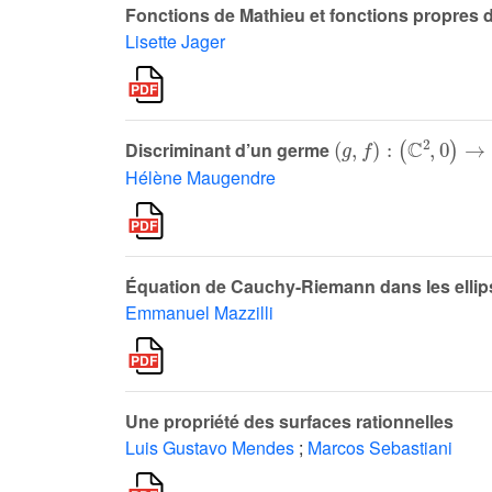
Fonctions de Mathieu et fonctions propres de 
Lisette Jager
(
g
,
f
)
:
(
ℂ
2
,
0
)
→
(
ℂ
2
Discriminant d’un germe
Hélène Maugendre
Équation de Cauchy-Riemann dans les ellip
Emmanuel Mazzilli
Une propriété des surfaces rationnelles
Luis Gustavo Mendes
;
Marcos Sebastiani