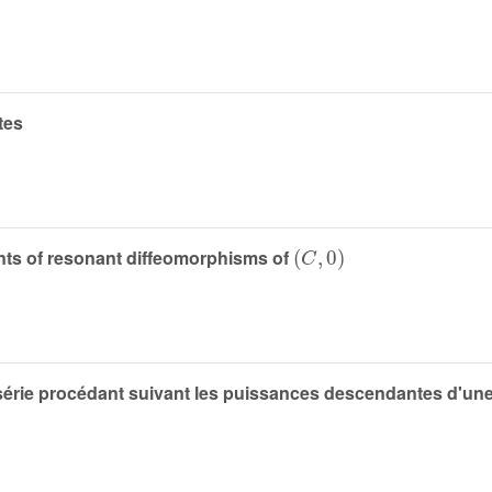
tes
(
C
,
0
)
ants of resonant diffeomorphisms of
 série procédant suivant les puissances descendantes d'une