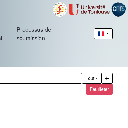
é
Processus de
l
soumission
Tout
Feuilleter