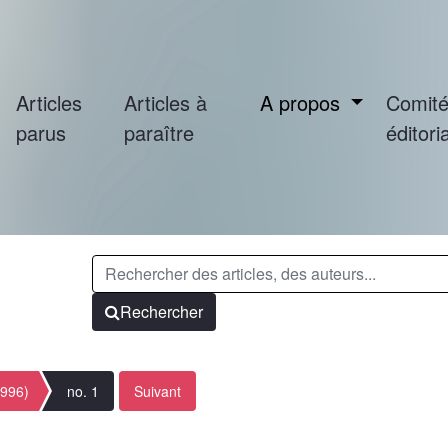
Articles
Articles à
A propos
Comit
parus
paraître
éditoria
Rechercher
1996)
no. 1
Suivant