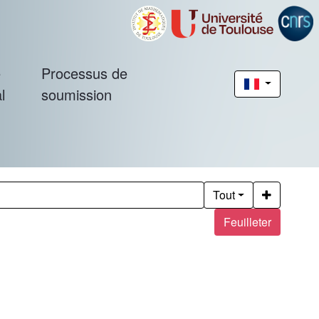
é
Processus de
l
soumission
Tout
Feuilleter