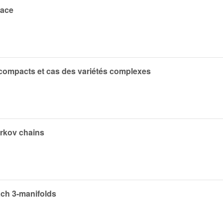
pace
compacts et cas des variétés complexes
arkov chains
ach 3-manifolds