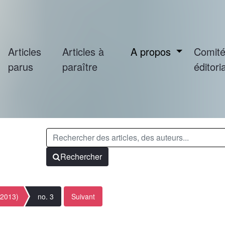
Articles
Articles à
A propos
Comit
parus
paraître
éditoria
Rechercher
(2013)
no. 3
Suivant