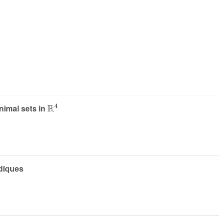
ℝ
4
nimal sets in
diques