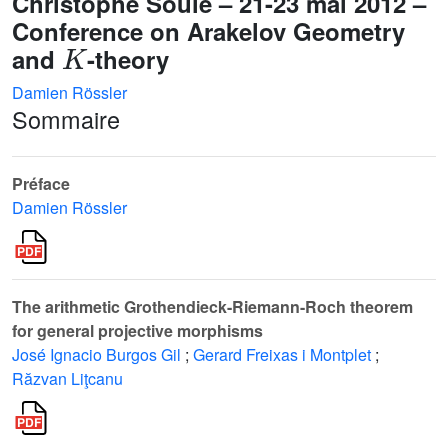
Christophe Soulé – 21-23 mai 2012 –
Conference on Arakelov Geometry
K
and
-theory
Damien Rössler
Sommaire
Préface
Damien Rössler
The arithmetic Grothendieck-Riemann-Roch theorem
for general projective morphisms
José Ignacio Burgos Gil
;
Gerard Freixas i Montplet
;
Răzvan Liţcanu