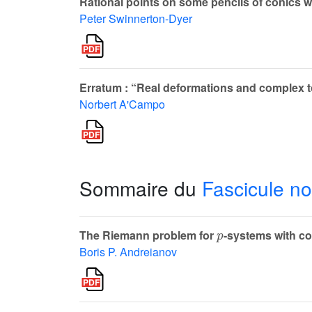
Rational points on some pencils of conics wi
Peter Swinnerton-Dyer
Erratum : “Real deformations and complex to
Norbert A'Campo
Sommaire du
Fascicule no
p
The Riemann problem for
-systems with co
Boris P. Andreianov