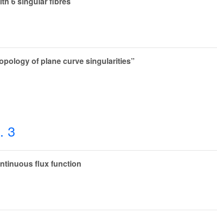
th 6 singular fibres
pology of plane curve singularities”
. 3
ntinuous flux function