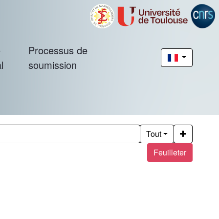
é
Processus de
l
soumission
Tout
Feuilleter