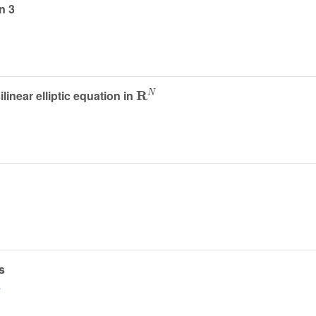
n 3
𝐑
N
linear elliptic equation in
s
s