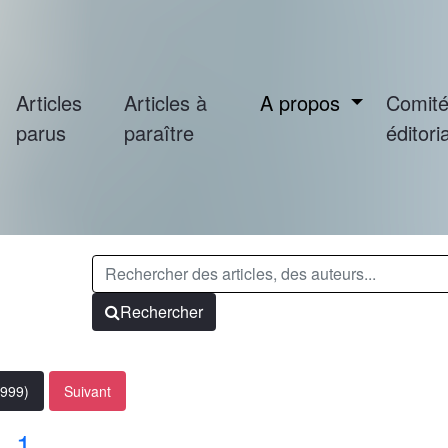
Articles
Articles à
A propos
Comit
parus
paraître
éditoria
Rechercher
1999)
Suivant
. 1