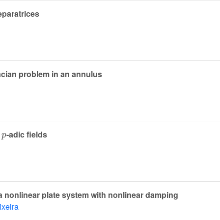
eparatrices
acian problem in an annulus
p
r
-adic fields
 a nonlinear plate system with nonlinear damping
ixeira