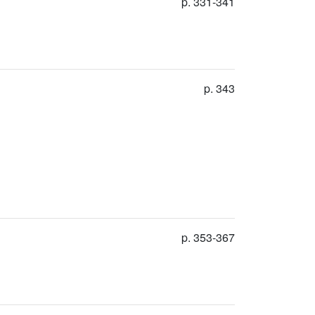
p. 331-341
p. 343
p. 353-367