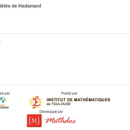
riétés de Hadamard
r
usé par
Publié par
Développé par