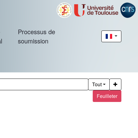
é
Processus de
l
soumission
Tout
Feuilleter