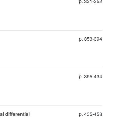
p. 331-352
p. 353-394
p. 395-434
l differential
p. 435-458