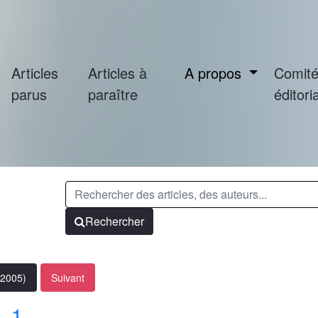
Articles
Articles à
A propos
Comit
parus
paraître
éditoria
Rechercher
(2005)
Suivant
. 1