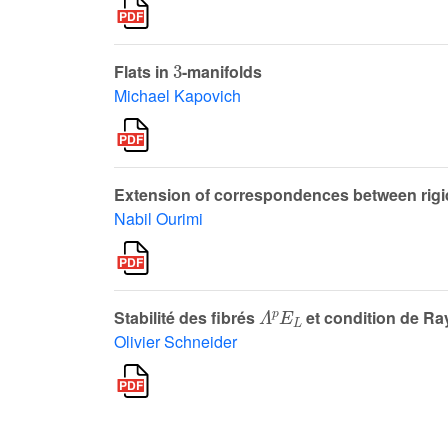
3
Flats in
-manifolds
Michael Kapovich
Extension of correspondences between rig
Nabil Ourimi
Λ
p
E
L
Stabilité des fibrés
et condition de R
Olivier Schneider