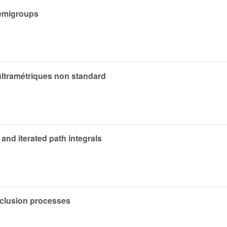
semigroups
ultramétriques non standard
and iterated path integrals
xclusion processes