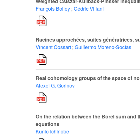
Weighted Csiszár-Kullback-Pinsker inequaliti
François Bolley
;
Cédric Villani
Racines approchées, suites génératrices, su
Vincent Cossart
;
Guillermo Moreno-Socías
Real cohomology groups of the space of non
Alexei G. Gorinov
On the relation between the Borel sum and the
equations
Kunio Ichinobe