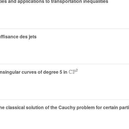
es and applications to transportation inequalities
ffisance des jets
ℂℙ
2
singular curves of degree 5 in
 classical solution of the Cauchy problem for certain partia