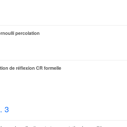
ernoulli percolation
ation de réflexion CR formelle
. 3