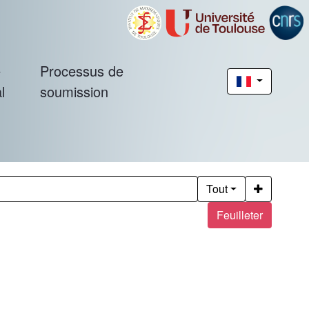
é
Processus de
l
soumission
Tout
Feuilleter