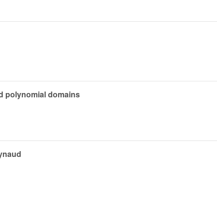
id polynomial domains
aynaud