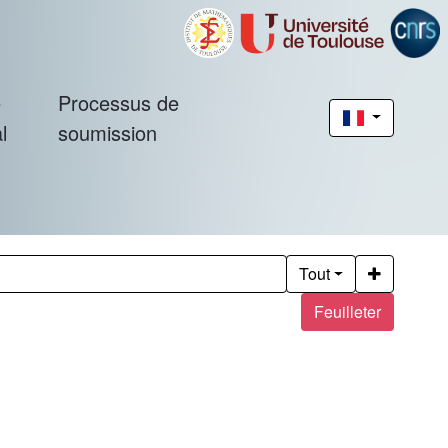
é
Processus de
l
soumission
Tout
Feuilleter