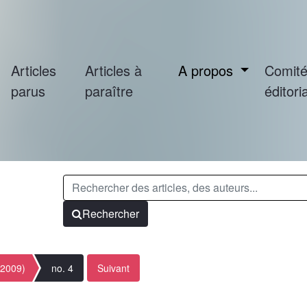
Articles
Articles à
A propos
Comit
parus
paraître
éditoria
Rechercher
(2009)
no. 4
Suivant