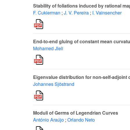
Stability of foliations induced by rational m
F. Cukierman
;
J. V. Pereira
;
I. Vainsencher
End-to-end gluing of constant mean curvat
Mohamed Jleli
Eigenvalue distribution for non-self-adjoint
Johannes Sjöstrand
Moduli of Germs of Legendrian Curves
António Araújo
;
Orlando Neto