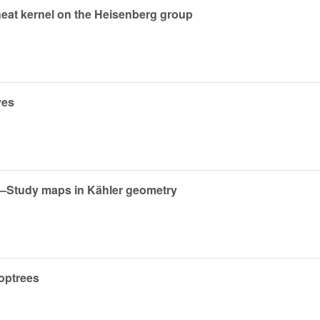
 heat kernel on the Heisenberg group
ves
ni–Study maps in Kähler geometry
optrees