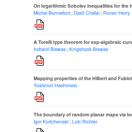
On logarithmic Sobolev inequalities for the
Michel Bonnefont
;
Djalil Chafaï
;
Ronan Herry
A Torelli type theorem for exp-algebraic cur
Indranil Biswas
;
Kingshook Biswas
Mapping properties of the Hilbert and Fubi
Yoshinori Hashimoto
The boundary of random planar maps via lo
Igor Kortchemski
;
Loïc Richier