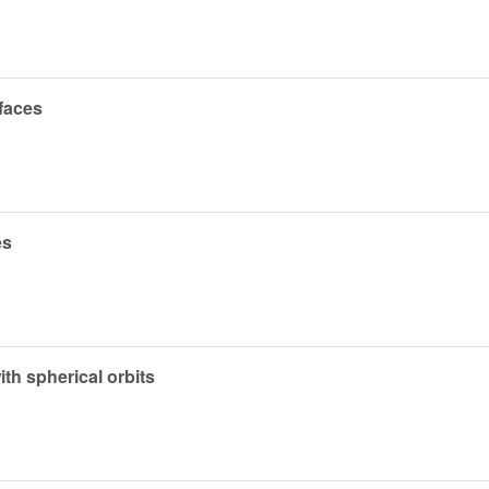
faces
es
with spherical orbits