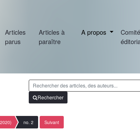
Articles
Articles à
A propos
Comit
parus
paraître
éditoria
Rechercher
(2020)
no. 2
Suivant