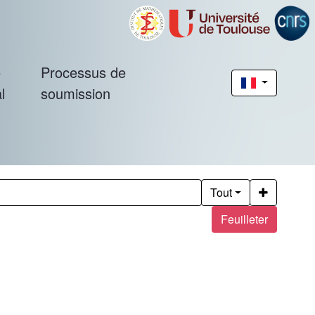
é
Processus de
l
soumission
Tout
Feuilleter