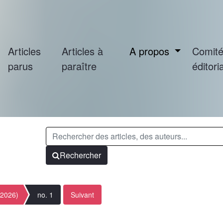
Articles
Articles à
A propos
Comit
parus
paraître
éditoria
Rechercher
(2026)
no. 1
Suivant