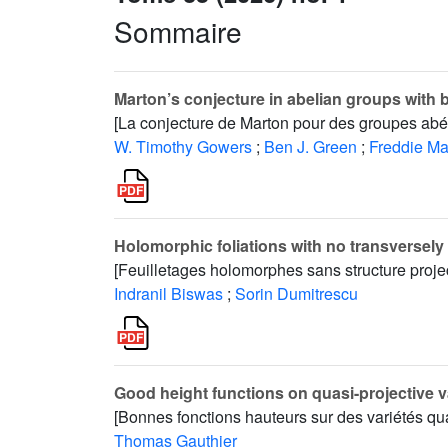
Sommaire
Marton’s conjecture in abelian groups with
[La conjecture de Marton pour des groupes abél
W. Timothy Gowers
;
Ben J. Green
;
Freddie M
Holomorphic foliations with no transversely 
[Feuilletages holomorphes sans structure projec
Indranil Biswas
;
Sorin Dumitrescu
Good height functions on quasi-projective va
[Bonnes fonctions hauteurs sur des variétés qua
Thomas Gauthier