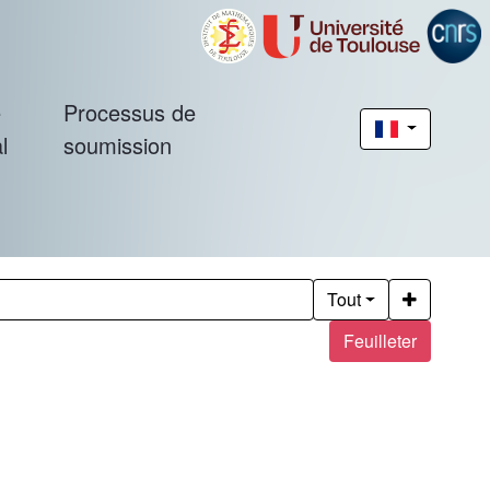
é
Processus de
l
soumission
Tout
Feuilleter