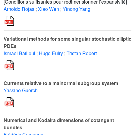
[Conditions suffisantes pour redimensionner l’expansivité]
Arnoldo Rojas
;
Xiao Wen
;
Yinong Yang
Variational methods for some singular stochastic elliptic
PDEs
Ismael Bailleul
;
Hugo Eulry
;
Tristan Robert
Currents relative to a malnormal subgroup system
Yassine Guerch
Numerical and Kodaira dimensions of cotangent
bundles
Frédéric Campana