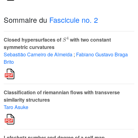
Sommaire du
Fascicule no. 2
S
4
Closed hypersurfaces of
with two constant
symmetric curvatures
Sebastião Carneiro de Almeida
;
Fabiano Gustavo Braga
Brito
Classification of riemannian flows with transverse
similarity structures
Taro Asuke
Lefschetz number and degree of a self-map