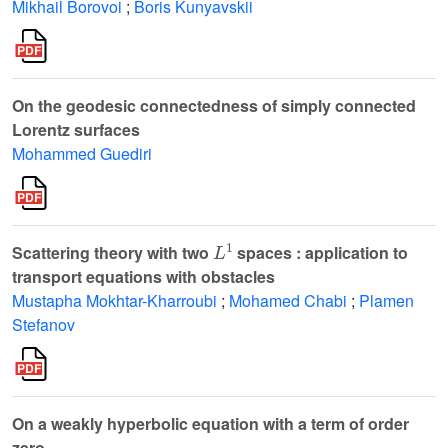
Mikhail Borovoi
;
Boris Kunyavskii
On the geodesic connectedness of simply connected
Lorentz surfaces
Mohammed Guediri
L
1
Scattering theory with two
spaces : application to
transport equations with obstacles
Mustapha Mokhtar-Kharroubi
;
Mohamed Chabi
;
Plamen
Stefanov
On a weakly hyperbolic equation with a term of order
zero