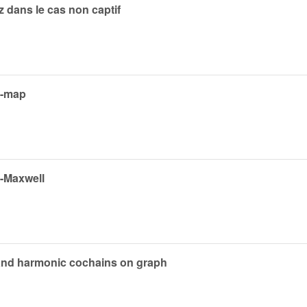
z dans le cas non captif
lf-map
n-Maxwell
d and harmonic cochains on graph