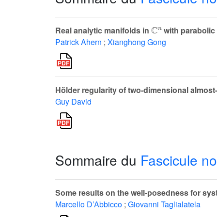
ℂ
n
Real analytic manifolds in
with parabolic
Patrick Ahern
;
Xianghong Gong
Hölder regularity of two-dimensional almost
Guy David
Sommaire du
Fascicule no
Some results on the well-posedness for sys
Marcello D’Abbicco
;
Giovanni Taglialatela