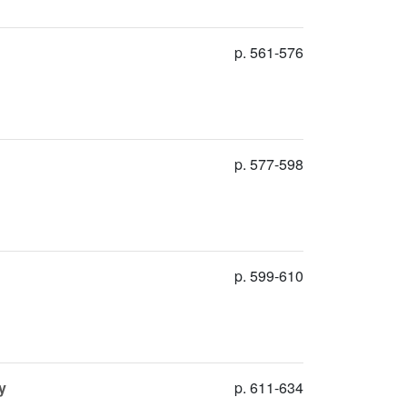
p. 561-576
p. 577-598
p. 599-610
y
p. 611-634