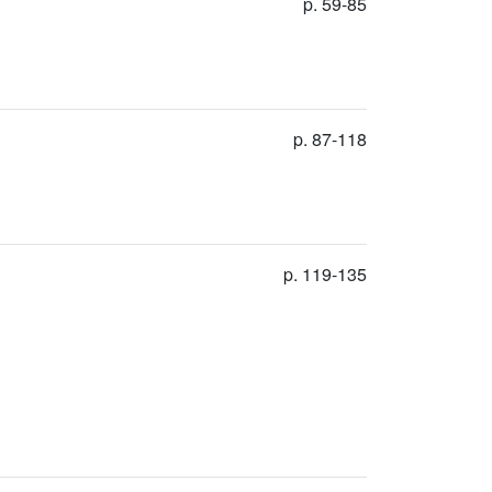
p. 59-85
p. 87-118
p. 119-135