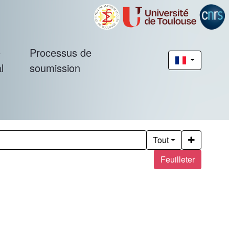
é
Processus de
l
soumission
Tout
Feuilleter