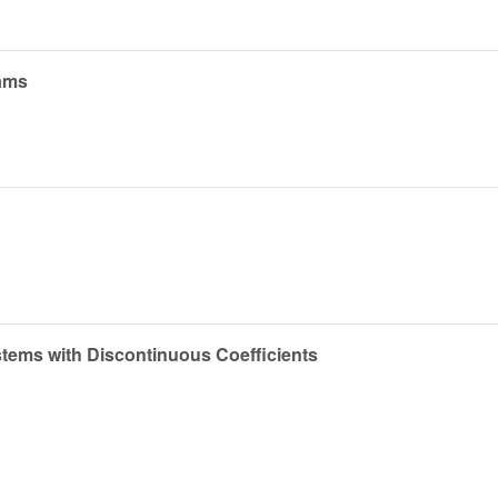
rams
tems with Discontinuous Coefficients