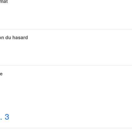
rmat
on du hasard
le
. 3