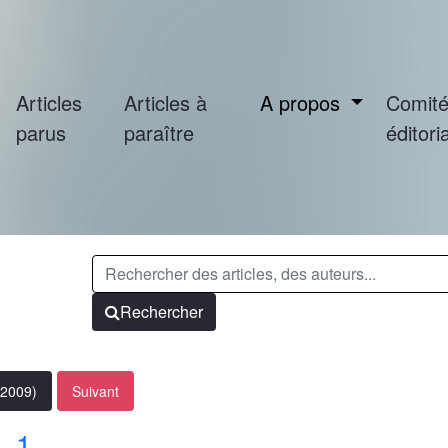
Articles
Articles à
A propos
Comit
parus
paraître
éditoria
Rechercher
(2009)
Suivant
. 1