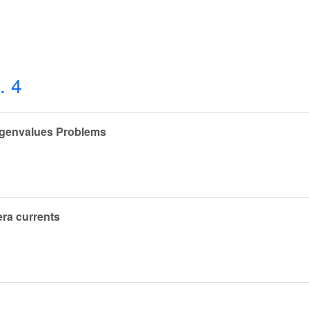
. 4
igenvalues Problems
era currents