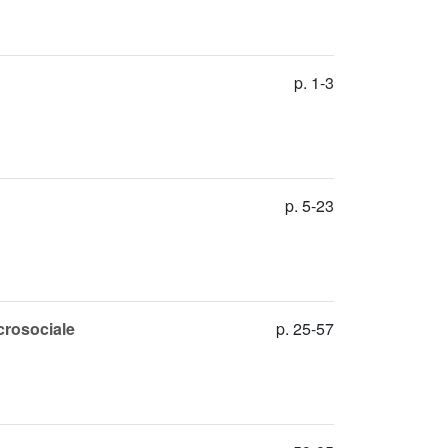
p. 1-3
p. 5-23
crosociale
p. 25-57