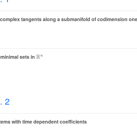
 complex tangents along a submanifold of codimension on
ℝ
n
-minimal sets in
. 2
tems with time dependent coefficients