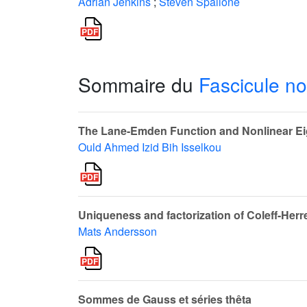
Adrian Jenkins
;
Steven Spallone
Sommaire du
Fascicule no
The Lane-Emden Function and Nonlinear E
Ould Ahmed Izid Bih Isselkou
Uniqueness and factorization of Coleff-Herr
Mats Andersson
Sommes de Gauss et séries thêta