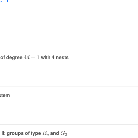
4
d
+
1
 of degree
with 4 nests
ystem
B
n
G
2
 II: groups of type
and