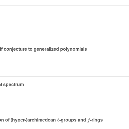
ff conjecture to generalized polynomials
al spectrum
ℓ
f
n of (hyper-)archimedean
-groups and
-rings