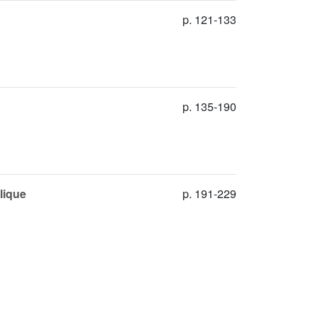
p. 121-133
p. 135-190
lique
p. 191-229