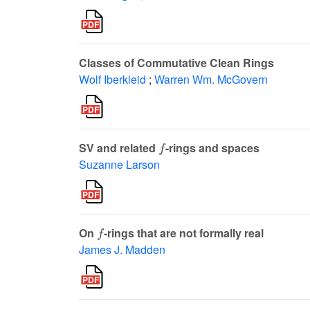
Classes of Commutative Clean Rings
Wolf Iberkleid
;
Warren Wm. McGovern
f
SV and related
-rings and spaces
Suzanne Larson
f
On
-rings that are not formally real
James J. Madden
S
V
S
V