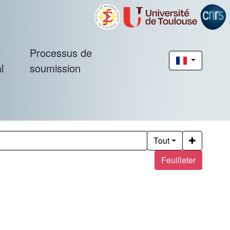
é
Processus de
l
soumission
Tout
Feuilleter