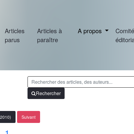
Articles
Articles à
A propos
Comit
parus
paraître
éditoria
Rechercher
(2010)
Suivant
. 1