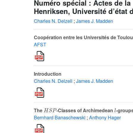
Numéro spécial : Actes de l
Henriksen, Université d’état
Charles N. Delzell
;
James J. Madden
Coopération entre les Universités de Toulou
AFST
Introduction
Charles N. Delzell
;
James J. Madden
H
S
P
l
The
-Classes of Archimedean
-groups
Bernhard Banaschewski
;
Anthony Hager