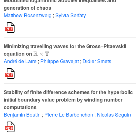
Modulated logarithmic Sobolev inequalities and
generation of chaos
Matthew Rosenzweig
;
Sylvia Serfaty
Minimizing travelling waves for the Gross–Pitaevskii
R
×
T
equation on
André de Laire
;
Philippe Gravejat
;
Didier Smets
Stability of finite difference schemes for the hyperbolic
initial boundary value problem by winding number
computations
Benjamin Boutin
;
Pierre Le Barbenchon
;
Nicolas Seguin